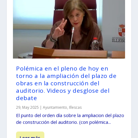
Polémica en el pleno de hoy en
torno a la ampliación del plazo de
obras en la construcción del
auditorio. Videos y desglose del
debate
29, May 2025
|
Ayuntamiento
,
Illescas
El punto del orden día sobre la ampliacion del plazo
de construcción del auditorio. (con polémica...
Leer más