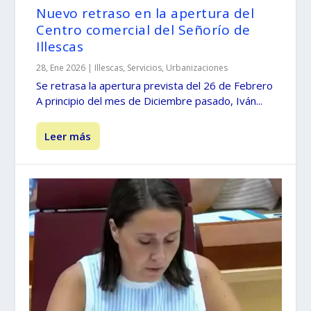
Nuevo retraso en la apertura del
Centro comercial del Señorío de
Illescas
28, Ene 2026
|
Illescas
,
Servicios
,
Urbanizaciones
Se retrasa la apertura prevista del 26 de Febrero
A principio del mes de Diciembre pasado, Iván...
Leer más