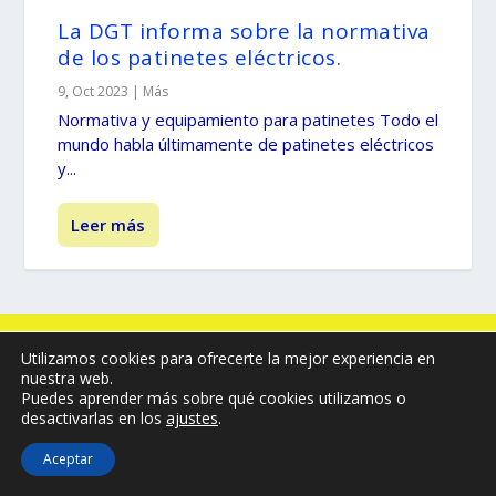
La DGT informa sobre la normativa
de los patinetes eléctricos.
9, Oct 2023
|
Más
Normativa y equipamiento para patinetes Todo el
mundo habla últimamente de patinetes eléctricos
y...
Leer más
© -
by illescasaldia-Team - 2013 - 2025
Utilizamos cookies para ofrecerte la mejor experiencia en
Política de privacidad
Política de cookies
nuestra web.
Puedes aprender más sobre qué cookies utilizamos o
Más información sobre las cookies
desactivarlas en los
ajustes
.
Aceptar