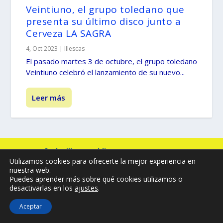
Veintiuno, el grupo toledano que
presenta su último disco junto a
Cerveza LA SAGRA
4, Oct 2023
|
Illescas
El pasado martes 3 de octubre, el grupo toledano
Veintiuno celebró el lanzamiento de su nuevo...
Leer más
© -
by illescasaldia-Team - 2013 - 2025
Utilizamos cookies para ofrecerte la mejor experiencia en
Política de privacidad
Política de cookies
nuestra web.
Más información sobre las cookies
Puedes aprender más sobre qué cookies utilizamos o
desactivarlas en los
ajustes
.
Aceptar