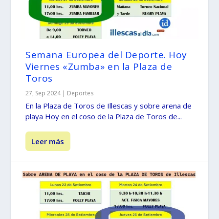
Semana Europea del Deporte. Hoy
Viernes «Zumba» en la Plaza de
Toros
27, Sep 2024
|
Deportes
En la Plaza de Toros de Illescas y sobre arena de
playa Hoy en el coso de la Plaza de Toros de...
Leer más