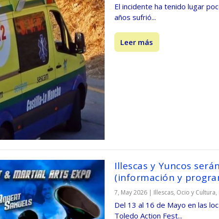
El incidente ha tenido lugar p
años sufrió...
Leer más
Illescas y Yuncos será
(información y progr
7, May 2026
|
Illescas
,
Ocio y Cultura
,
Del 13 al 16 de Mayo en las loc
Toledo Action Fest...