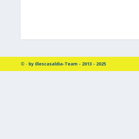
© -
by illescasaldia-Team - 2013 - 2025