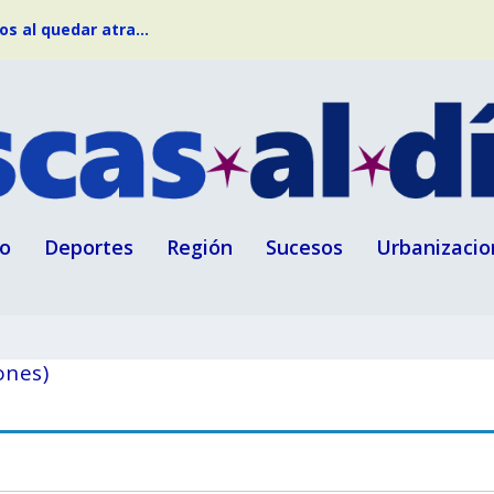
s al quedar atra...
o
Deportes
Región
Sucesos
Urbanizacio
ones)