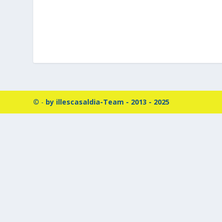
© -
by illescasaldia-Team - 2013 - 2025