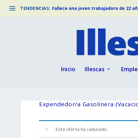
TENDENCIAS:
Fallece una joven trabajadora de 22 año
Inicio
Illescas
Emple
Expendedor/a Gasolinera (Vacaci
Esta oferta ha caducado.