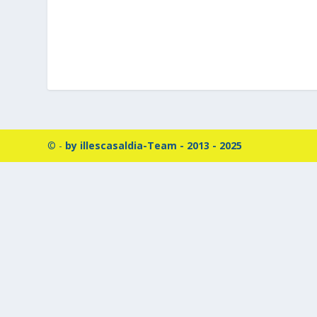
© -
by illescasaldia-Team - 2013 - 2025