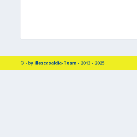
© -
by illescasaldia-Team - 2013 - 2025