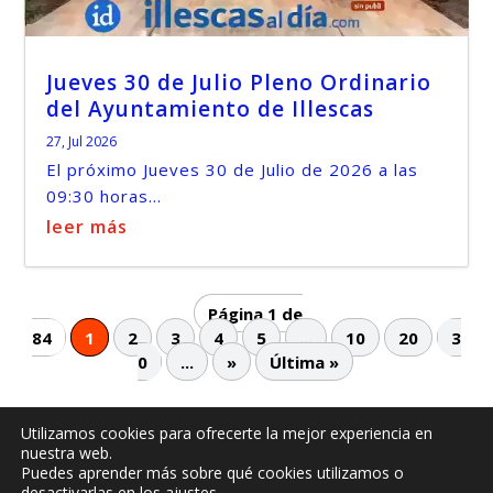
Jueves 30 de Julio Pleno Ordinario
del Ayuntamiento de Illescas
27, Jul 2026
El próximo Jueves 30 de Julio de 2026 a las
09:30 horas...
leer más
Página 1 de
84
1
2
3
4
5
...
10
20
3
0
...
»
Última »
Utilizamos cookies para ofrecerte la mejor experiencia en
nuestra web.
© -
by illescasaldia-Team - 2013 - 2025
Puedes aprender más sobre qué cookies utilizamos o
Política de privacidad
Política de cookies
desactivarlas en los
ajustes
.