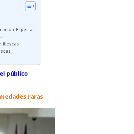
s
ucación Especial
ta
 Illescas
lescas
el público
rmedades raras