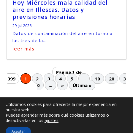
Hoy Miércoles mala calidad del
aire en Illescas. Datos y
previsiones horarias
29, Jul 2026
Datos de contaminación del aire en torno a
las tres de la...
leer más
Página 1 de
399
1
2
3
4
5
...
10
20
3
0
...
»
Última »
Utilizamos cookies para ofrecerte la mejor experiencia en
nuestra web.
© -
by illescasaldia-Team - 2013 - 2025
Puedes aprender más sobre qué cookies utilizamos o
Política de privacidad
Política de cookies
desactivarlas en los
ajustes
.
Más información sobre las cookies
Aceptar