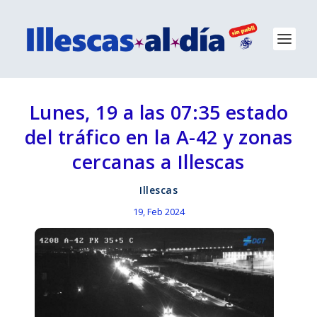
Lunes, 19 a las 07:35 estado
del tráfico en la A-42 y zonas
cercanas a Illescas
Illescas
19, Feb 2024