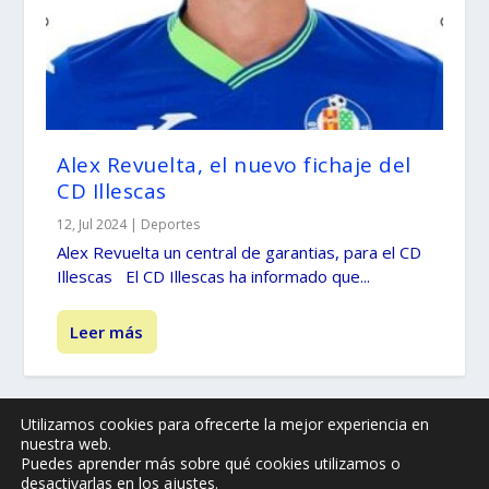
Alex Revuelta, el nuevo fichaje del
CD Illescas
12, Jul 2024
|
Deportes
Alex Revuelta un central de garantias, para el CD
Illescas El CD Illescas ha informado que...
Leer más
Utilizamos cookies para ofrecerte la mejor experiencia en
nuestra web.
© -
by illescasaldia-Team - 2013 - 2025
Puedes aprender más sobre qué cookies utilizamos o
Política de privacidad
Política de cookies
desactivarlas en los
ajustes
.