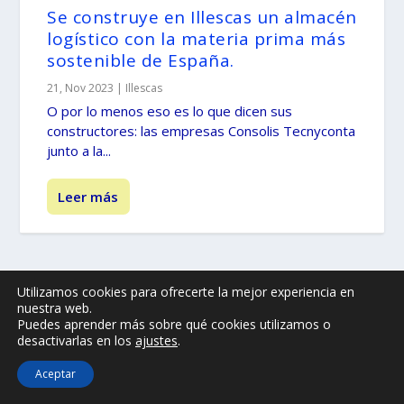
Se construye en Illescas un almacén
logístico con la materia prima más
sostenible de España.
21, Nov 2023
|
Illescas
O por lo menos eso es lo que dicen sus
constructores: las empresas Consolis Tecnyconta
junto a la...
Leer más
Utilizamos cookies para ofrecerte la mejor experiencia en
© -
by illescasaldia-Team - 2013 - 2025
nuestra web.
Política de privacidad
Política de cookies
Puedes aprender más sobre qué cookies utilizamos o
desactivarlas en los
ajustes
.
Más información sobre las cookies
Aceptar