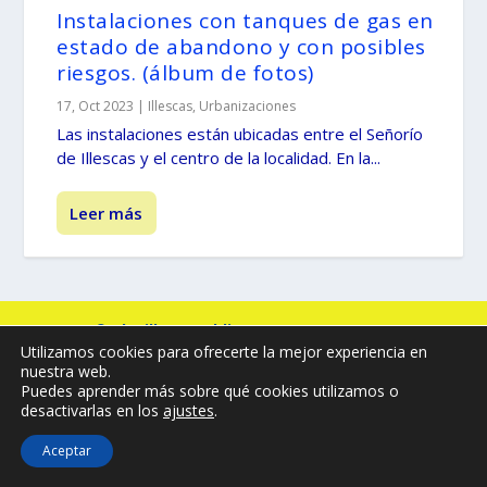
Instalaciones con tanques de gas en
estado de abandono y con posibles
riesgos. (álbum de fotos)
17, Oct 2023
|
Illescas
,
Urbanizaciones
Las instalaciones están ubicadas entre el Señorío
de Illescas y el centro de la localidad. En la...
Leer más
© -
by illescasaldia-Team - 2013 - 2025
Utilizamos cookies para ofrecerte la mejor experiencia en
Política de privacidad
Política de cookies
nuestra web.
Más información sobre las cookies
Puedes aprender más sobre qué cookies utilizamos o
desactivarlas en los
ajustes
.
Aceptar